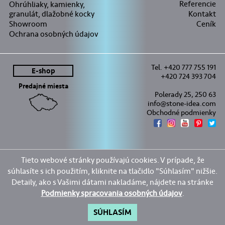
Referencie
Ohrúhliaky, kamienky,
granulát, dlažobné kocky
Kontakt
Showroom
Ceník
Ochrana osobných údajov
Tel. +420 777 755 191
E-shop
+420 724 393 704
Predajné miesta
Polerady 25, 250 63
info@stone-idea.com
Obchodné podmienky
Tieto webové stránky používajú cookies. V prípade, že
súhlasíte s ich použitím, kliknite na tlačidlo "Súhlasím" nižšie.
Detaily, ako s Vašimi dátami nakladáme, nájdete na stránke
Podmienky spracovania osobných údajov
.