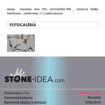
Akcija! Výpredaj! cena 295,- Kč/m2ZľAVA-75% , kamenná dlažba
Meditteran – odtieň:biela, 1 + 1 paleta zdarma
FOTOGALÉRIA
Stone Idea s.r.o.
Akcie a zľavy
Novinky
Kamenný koberec
Inšpirácie
Kamenné dlažby a obklady