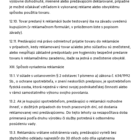
výslovne dohodnuté, mienené alebo predávajúcim deklarované, prípadne
je možné očakávať vzhľadom k vykonanej reklame alebo obvyklému
spôsobu použitia tovaru.
12.10. Tovar predaný k reklamácii bude testovaný iba na závadu uvedenú
kupujúcim (v reklamačnom formulári, v priloženom liste s popisom
závady).
12.11. Predávajúci má právo odmietnuť prijatie tovaru do reklamácie
v prípadoch, kedy reklamovaný tovar a/alebo jeho súčasťou sú znečistené,
alebo nespĺňajú základné predpoklady pre hygienicky bezpečné predanie
tovaru k reklamačnému zaradeniu, ibaže sa jedná o znečistenie obvyklé.
XIII. Spôsob vyriadenia reklamácie
13.1. V súlade s ustanovením § 2 odstavec 1 písmeno a) zákona č. 634/1992
Sb., o ochrane spotrebiteľa, v znení neskorších predpisov, je spotrebiteľom
fyzická osoba, ktorá nejedná v rámci svojej podnikateľskej činnosti alebo
v rámci samostatného výkonu svojho povolania.
13.2. Ak je kupujúci spotrebiteľom, predávajúci o reklamácii rozhodne
ihneď, v zložitých prípadoch do troch pracovných dní, od dodania
reklamovanej veci predávajúcemu. Do tejto lehoty sa nezapočítava doba
primeraná podľa druhu výrobku či služby potrebná k odbornému
posúdeniu vady.
13.3. Reklamáciu vrátane odstránenia vady, predávajúci vyrieši bez
zbytočného odkladu najneskôr do 30 dňoch odo dňa uplatnenia