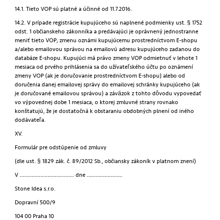
14.1. Tieto VOP sú platné a účinné od 11.7.2016.
14.2. V prípade registrácie kupujúceho sú naplnené podmienky ust. § 1752
odst. 1 občianskeho zákonníka a predávajúci je oprávnený jednostranne
meniť tieto VOP; zmenu oznámi kupujúcemu prostredníctvom E-shopu
a/alebo emailovou správou na emailovú adresu kupujúceho zadanou do
databáze E-shopu. Kupujúci má právo zmeny VOP odmietnuť v lehote 1
mesiaca od prvého prihlásenia sa do užívateľského účtu po oznámení
zmeny VOP (ak je doručovanie prostredníctvom E-shopu) alebo od
doručenia danej emailovej správy do emailovej schránky kupujúceho (ak
je doručované emailovou správou) a záväzok z tohto dôvodu vypovedať
vo výpovednej dobe 1 mesiaca, o ktorej zmluvné strany rovnako
konštatujú, že je dostatočná k obstaraniu obdobných plnení od iného
dodávateľa.
XV.
Formulár pre odstúpenie od zmluvy
(dle ust. § 1829 zák. č. 89/2012 Sb., občiansky zákoník v platnom znení)
V ………………………………. dne ……………………
Stone Idea s.r.o.
Dopravní 500/9
104 00 Praha 10