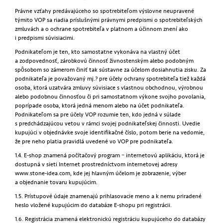
Právne vzťahy predávajúceho so spotrebiteľom výslovne neupravené
týmito VOP sa riadia príslušnými právnymi predpismi o spotrebiteľských
zmluvách a o ochrane spotrebiteľa v platnom a účinnom znení ako
i predpismi súvisiacimi.
Podnikateľom je ten, kto samostatne vykonáva na vlastný účet
a zodpovednosť, zárobkovú činnosť živnostenským alebo podobným
spôsobom so zámerom činiť tak sústavne za účelom dosiahnutia zisku. Za
podnikateľa je považovaný mj.? pre účely ochrany spotrebiteľa tiež každá
osoba, ktorá uzatvára zmluvy súvisiace s vlastnou obchodnou, výrobnou
alebo podobnou činnosťou či pri samostatnom výkone svojho povolania,
poprípade osoba, ktorá jedná menom alebo na účet podnikateľa.
Podnikateľom sa pre účely VOP rozumie ten, kdo jedná v súlade
s predchádzajúcou vetou v rámci svojej podnikateľskej činnosti. Uvedie
kupujúci v objednávke svoje identifikačné číslo, potom berie na vedomie,
že pre neho platia pravidlá uvedené vo VOP pre podnikateľa.
1.4. E-shop znamená počítačový program – internetovú aplikáciu, ktorá je
dostupná v sieti Internet prostredníctvom internetovej adresy
www.stone-idea.com, kde jej hlavným účelom je zobrazenie, výber
a objednanie tovaru kupujúcim.
1.5. Prístupové údaje znamenajú prihlasovacie meno a k nemu priradené
heslo vložené kupujúcim do databáze E-shopu pri registrácii.
1.6. Registrácia znamená elektronickú registráciu kupujúceho do databázy