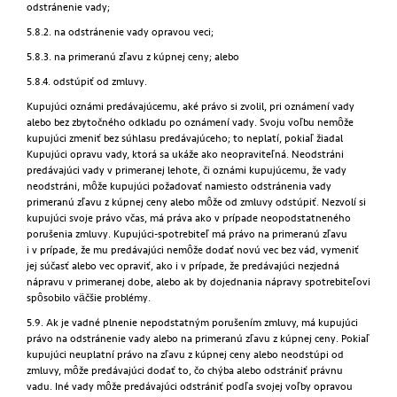
odstránenie vady;
5.8.2. na odstránenie vady opravou veci;
5.8.3. na primeranú zľavu z kúpnej ceny; alebo
5.8.4. odstúpiť od zmluvy.
Kupujúci oznámi predávajúcemu, aké právo si zvolil, pri oznámení vady
alebo bez zbytočného odkladu po oznámení vady. Svoju voľbu nemôže
kupujúci zmeniť bez súhlasu predávajúceho; to neplatí, pokiaľ žiadal
Kupujúci opravu vady, ktorá sa ukáže ako neopraviteľná. Neodstráni
predávajúci vady v primeranej lehote, či oznámi kupujúcemu, že vady
neodstráni, môže kupujúci požadovať namiesto odstránenia vady
primeranú zľavu z kúpnej ceny alebo môže od zmluvy odstúpiť. Nezvolí si
kupujúci svoje právo včas, má práva ako v prípade neopodstatneného
porušenia zmluvy. Kupujúci-spotrebiteľ má právo na primeranú zľavu
i v prípade, že mu predávajúci nemôže dodať novú vec bez vád, vymeniť
jej súčasť alebo vec opraviť, ako i v prípade, že predávajúci nezjedná
nápravu v primeranej dobe, alebo ak by dojednania nápravy spotrebiteľovi
spôsobilo väčšie problémy.
5.9. Ak je vadné plnenie nepodstatným porušením zmluvy, má kupujúci
právo na odstránenie vady alebo na primeranú zľavu z kúpnej ceny. Pokiaľ
kupujúci neuplatní právo na zľavu z kúpnej ceny alebo neodstúpi od
zmluvy, môže predávajúci dodať to, čo chýba alebo odstrániť právnu
vadu. Iné vady môže predávajúci odstrániť podľa svojej voľby opravou