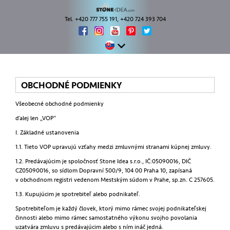
Tel. +420 777 755 191, +420 724 393 704
OBCHODNÉ PODMIENKY
Všeobecné obchodné podmienky
ďalej len „VOP“
I. Základné ustanovenia
1.1. Tieto VOP upravujú vzťahy medzi zmluvnými stranami kúpnej zmluvy.
1.2. Predávajúcim je spoločnosť Stone Idea s.r.o., IČ:05090016, DIČ
CZ05090016, so sídlom Dopravní 500/9, 104 00 Praha 10, zapísaná
v obchodnom registri vedenom Mestským súdom v Prahe, sp.zn. C 257605.
1.3. Kupujúcim je spotrebiteľ alebo podnikateľ.
Spotrebiteľom je každý človek, ktorý mimo rámec svojej podnikateľskej
činnosti alebo mimo rámec samostatného výkonu svojho povolania
uzatvára zmluvu s predávajúcim alebo s ním ináč jedná.