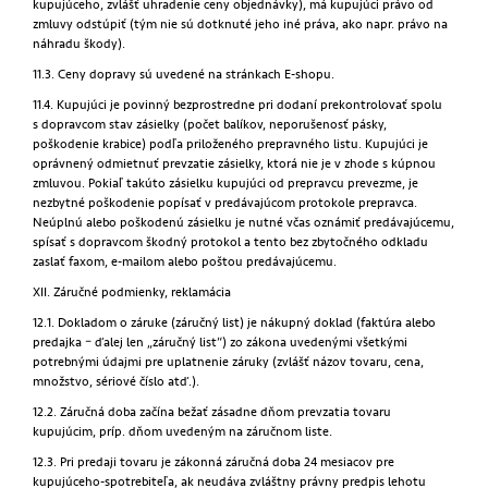
kupujúceho, zvlášť uhradenie ceny objednávky), má kupujúci právo od
zmluvy odstúpiť (tým nie sú dotknuté jeho iné práva, ako napr. právo na
náhradu škody).
11.3. Ceny dopravy sú uvedené na stránkach E-shopu.
11.4. Kupujúci je povinný bezprostredne pri dodaní prekontrolovať spolu
s dopravcom stav zásielky (počet balíkov, neporušenosť pásky,
poškodenie krabice) podľa priloženého prepravného listu. Kupujúci je
oprávnený odmietnuť prevzatie zásielky, ktorá nie je v zhode s kúpnou
zmluvou. Pokiaľ takúto zásielku kupujúci od prepravcu prevezme, je
nezbytné poškodenie popísať v predávajúcom protokole prepravca.
Neúplnú alebo poškodenú zásielku je nutné včas oznámiť predávajúcemu,
spísať s dopravcom škodný protokol a tento bez zbytočného odkladu
zaslať faxom, e-mailom alebo poštou predávajúcemu.
XII. Záručné podmienky, reklamácia
12.1. Dokladom o záruke (záručný list) je nákupný doklad (faktúra alebo
predajka – ďalej len „záručný list“) zo zákona uvedenými všetkými
potrebnými údajmi pre uplatnenie záruky (zvlášť názov tovaru, cena,
množstvo, sériové číslo atď.).
12.2. Záručná doba začína bežať zásadne dňom prevzatia tovaru
kupujúcim, príp. dňom uvedeným na záručnom liste.
12.3. Pri predaji tovaru je zákonná záručná doba 24 mesiacov pre
kupujúceho-spotrebiteľa, ak neudáva zvláštny právny predpis lehotu