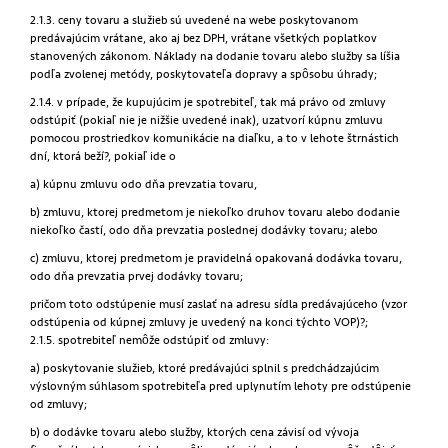
2.1.3. ceny tovaru a služieb sú uvedené na webe poskytovanom
predávajúcim vrátane, ako aj bez DPH, vrátane všetkých poplatkov
stanovených zákonom. Náklady na dodanie tovaru alebo služby sa líšia
podľa zvolenej metódy, poskytovateľa dopravy a spôsobu úhrady;
2.1.4. v prípade, že kupujúcim je spotrebiteľ, tak má právo od zmluvy
odstúpiť (pokiaľ nie je nižšie uvedené inak), uzatvorí kúpnu zmluvu
pomocou prostriedkov komunikácie na diaľku, a to v lehote štrnástich
dní, ktorá beží?, pokiaľ ide o
a) kúpnu zmluvu odo dňa prevzatia tovaru,
b) zmluvu, ktorej predmetom je niekoľko druhov tovaru alebo dodanie
niekoľko častí, odo dňa prevzatia poslednej dodávky tovaru; alebo
c) zmluvu, ktorej predmetom je pravidelná opakovaná dodávka tovaru,
odo dňa prevzatia prvej dodávky tovaru;
pričom toto odstúpenie musí zaslať na adresu sídla predávajúceho (vzor
odstúpenia od kúpnej zmluvy je uvedený na konci týchto VOP)?;
2.1.5. spotrebiteľ nemôže odstúpiť od zmluvy:
a) poskytovanie služieb, ktoré predávajúci splnil s predchádzajúcim
výslovným súhlasom spotrebiteľa pred uplynutím lehoty pre odstúpenie
od zmluvy;
b) o dodávke tovaru alebo služby, ktorých cena závisí od vývoja