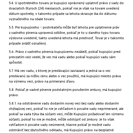
5.4. U spotrebného tovaru je kupujúci oprávnený uplatniť právo z vady do
dvaciatich štyroch (24) mesiacoch, pokiaľ nie je však na tovare uvedený
dátum spotreby, v takomto prípade sa lehota skracuje iba do dátumu
vyznačeného na obale tovaru.
5.5. Pre kupujúceho – podnikateľa môže byť lehota pre uplatnenie práv
z vadného plnenia upravená odlišne, pokiaľ je to u daného typu tovaru
výslovne uvedené, takto uvedená lehota má prednosť. Tovar je v takomto
prípade zvlášť označený.
5.6. Právo z vadného plnenia kupujúcemu nezáleží, pokiaľ kupujúci pred
prevzatím veci vedel, že vec má vadu alebo pokiaľ kupujúci vadu sám
spôsobil.
5.7. Má vec vadu, z ktorej je predávajúci zaviazaný a jedná sa o vec
predávanú za nižšiu cenu alebo o vec použitú, má kupujúci miesto práva
na výmenu veci, právo na primeranú zľavu.
5.8. Pokiaľ je vadné plnenie podstatným porušením zmluvy, má kupujúci
právo:
5.8.1. na odstránenie vady dodaním novej veci bez vady alebo dodaním
chýbajúcej veci, pokiaľ to nie je vzhľadom k povahe vady neprimerané, ale
pokiaľ sa vada týka iba súčasti veci, môže Kupujúci požadovať len výmenu
súčasti; pokiaľ to nie je možné, môže odstúpiť od zmluvy. Je to však
vzhľadom k povahe vady neúmerné, hlavne pokiaľ je možné vadu
odstrániť bez zbytočného odkladu, má Kupujúci právo na bezplatné