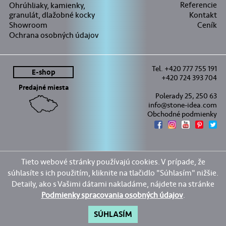
Referencie
Ohrúhliaky, kamienky,
granulát, dlažobné kocky
Kontakt
Showroom
Ceník
Ochrana osobných údajov
Tel. +420 777 755 191
E-shop
+420 724 393 704
Predajné miesta
Polerady 25, 250 63
info@stone-idea.com
Obchodné podmienky
Tieto webové stránky používajú cookies. V prípade, že
súhlasíte s ich použitím, kliknite na tlačidlo "Súhlasím" nižšie.
Detaily, ako s Vašimi dátami nakladáme, nájdete na stránke
Podmienky spracovania osobných údajov
.