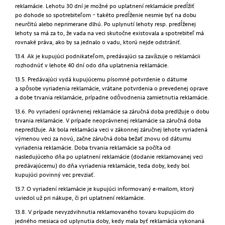
reklamácie. Lehotu 30 dní je možné po uplatnení reklamácie predĺžiť
po dohode so spotrebiteľom – takéto predĺženie nesmie byť na dobu
neurčitú alebo neprimerane dlhú. Po uplynutí lehoty resp. predĺženej
lehoty sa má za to, že vada na veci skutočne existovala a spotrebiteľ má
rovnaké práva, ako by sa jednalo o vadu, ktorú nejde odstrániť.
13.4. Ak je kupujúci podnikateľom, predávajúci sa zaväzuje o reklamácii
rozhodnúť v lehote 40 dní odo dňa uplatnenia reklamácie.
13.5. Predávajúci vydá kupujúcemu písomné potvrdenie o dátume
a spôsobe vyriadenia reklamácie, vrátane potvrdenia o prevedenej oprave
a dobe trvania reklamácie, prípadne odôvodnenia zamietnutia reklamácie.
13.6. Po vyriadení oprávnenej reklamácie sa záručná doba predlžuje o dobu
trvania reklamácie. V prípade neoprávnenej reklamácie sa záručná doba
nepredlžuje. Ak bola reklamácia veci v zákonnej záručnej lehote vyriadená
výmenou veci za novú, začne záručná doba bežať znovu od dátumu
vyriadenia reklamácie. Doba trvania reklamácie sa počíta od
nasledujúceho dňa po uplatnení reklamácie (dodanie reklamovanej veci
predávajúcemu) do dňa vyriadenia reklamácie, teda doby, kedy bol
kupujúci povinný vec prevziať.
13.7. O vyriadení reklamácie je kupujúci informovaný e-mailom, ktorý
uviedol už pri nákupe, či pri uplatnení reklamácie.
13.8. V prípade nevyzdvihnutia reklamovaného tovaru kupujúcim do
jedného mesiaca od uplynutia doby, kedy mala byť reklamácia vykonaná