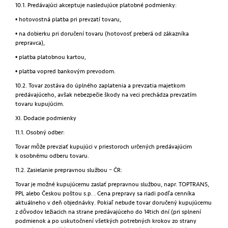
10.1. Predávajúci akceptuje nasledujúce platobné podmienky:
• hotovostná platba pri prevzatí tovaru,
• na dobierku pri doručení tovaru (hotovosť preberá od zákazníka
prepravca),
• platba platobnou kartou,
• platba vopred bankovým prevodom.
10.2. Tovar zostáva do úplného zaplatenia a prevzatia majetkom
predávajúceho, avšak nebezpečie škody na veci prechádza prevzatím
tovaru kupujúcim.
XI. Dodacie podmienky
11.1. Osobný odber:
Tovar môže prevziať kupujúci v priestoroch určených predávajúcim
k osobnému odberu tovaru.
11.2. Zasielanie prepravnou službou – ČR:
Tovar je možné kupujúcemu zaslať prepravnou službou, napr. TOPTRANS,
PPL alebo Českou poštou s.p. . Cena prepravy sa riadi podľa cenníka
aktuálneho v deň objednávky. Pokiaľ nebude tovar doručený kupujúcemu
z dôvodov ležiacich na strane predávajúceho do 14tich dní (pri splnení
podmienok a po uskutočnení všetkých potrebných krokov zo strany