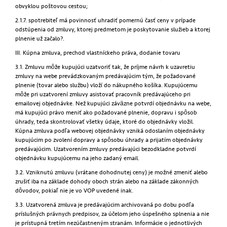
obvyklou poštovou cestou;
2.1.7. spotrebiteľ má povinnosť uhradiť pomernú časť ceny v prípade
odstúpenia od zmluvy, ktorej predmetom je poskytovanie služieb a ktorej
plnenie už začalo?.
III. Kúpna zmluva, prechod vlastníckeho práva, dodanie tovaru
3.1. Zmluvu môže kupujúci uzatvoriť tak, že príjme návrh k uzavretiu
zmluvy na webe prevádzkovaným predávajúcim tým, že požadované
plnenie (tovar alebo službu) vloží do nákupného košíka. Kupujúcemu
môže pri uzatvorení zmluvy asistovať pracovník predávajúceho pri
emailovej objednávke. Než kupujúci záväzne potvrdí objednávku na webe,
má kupujúci právo meniť ako požadované plnenie, dopravu i spôsob
úhrady, teda skontrolovať všetky údaje, ktoré do objednávky vložil.
Kúpna zmluva podľa webovej objednávky vzniká odoslaním objednávky
kupujúcim po zvolení dopravy a spôsobu úhrady a prijatím objednávky
predávajúcim. Uzatvorením zmluvy predávajúci bezodkladne potvrdí
objednávku kupujúcemu na jeho zadaný email.
3.2. Vzniknutú zmluvu (vrátane dohodnutej ceny) je možné zmeniť alebo
zrušiť iba na základe dohody oboch strán alebo na základe zákonných
dôvodov, pokiaľ nie je vo VOP uvedené inak.
3.3. Uzatvorená zmluva je predávajúcim archivovaná po dobu podľa
príslušných právnych predpisov, za účelom jeho úspešného splnenia a nie
je prístupná tretím nezúčastneným stranám. Informácie o jednotlivých