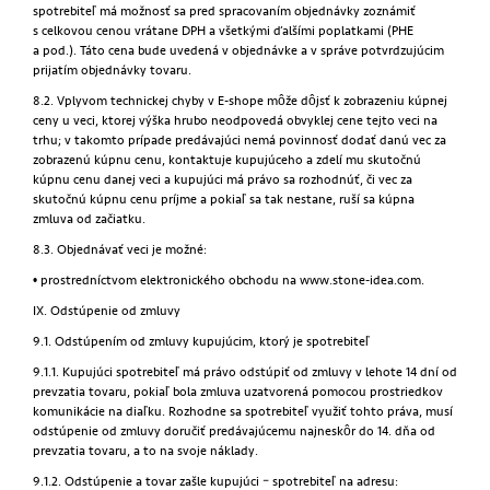
spotrebiteľ má možnosť sa pred spracovaním objednávky zoznámiť
s celkovou cenou vrátane DPH a všetkými ďalšími poplatkami (PHE
a pod.). Táto cena bude uvedená v objednávke a v správe potvrdzujúcim
prijatím objednávky tovaru.
8.2. Vplyvom technickej chyby v E-shope môže dôjsť k zobrazeniu kúpnej
ceny u veci, ktorej výška hrubo neodpovedá obvyklej cene tejto veci na
trhu; v takomto prípade predávajúci nemá povinnosť dodať danú vec za
zobrazenú kúpnu cenu, kontaktuje kupujúceho a zdelí mu skutočnú
kúpnu cenu danej veci a kupujúci má právo sa rozhodnúť, či vec za
skutočnú kúpnu cenu príjme a pokiaľ sa tak nestane, ruší sa kúpna
zmluva od začiatku.
8.3. Objednávať veci je možné:
• prostredníctvom elektronického obchodu na www.stone-idea.com.
IX. Odstúpenie od zmluvy
9.1. Odstúpením od zmluvy kupujúcim, ktorý je spotrebiteľ
9.1.1. Kupujúci spotrebiteľ má právo odstúpiť od zmluvy v lehote 14 dní od
prevzatia tovaru, pokiaľ bola zmluva uzatvorená pomocou prostriedkov
komunikácie na diaľku. Rozhodne sa spotrebiteľ využiť tohto práva, musí
odstúpenie od zmluvy doručiť predávajúcemu najneskôr do 14. dňa od
prevzatia tovaru, a to na svoje náklady.
9.1.2. Odstúpenie a tovar zašle kupujúci – spotrebiteľ na adresu: