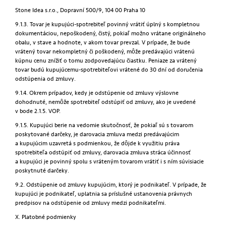
Stone Idea s.r.o., Dopravní 500/9, 104 00 Praha 10
9.1.3. Tovar je kupujúci-spotrebiteľ povinný vrátiť úplný s kompletnou
dokumentáciou, nepoškodený, čistý, pokiaľ možno vrátane originálneho
obalu, v stave a hodnote, v akom tovar prevzal. V prípade, že bude
vrátený tovar nekompletný či poškodený, môže predávajúci vrátenú
kúpnu cenu znížiť o tomu zodpovedajúcu čiastku. Peniaze za vrátený
tovar budú kupujúcemu-spotrebiteľovi vrátené do 30 dní od doručenia
odstúpenia od zmluvy.
9.1.4. Okrem prípadov, kedy je odstúpenie od zmluvy výslovne
dohodnuté, nemôže spotrebiteľ odstúpiť od zmluvy, ako je uvedené
v bode 2.1.5. VOP.
9.1.5. Kupujúci berie na vedomie skutočnosť, že pokiaľ sú s tovarom
poskytované darčeky, je darovacia zmluva medzi predávajúcim
a kupujúcim uzavretá s podmienkou, že dôjde k využitiu práva
spotrebiteľa odstúpiť od zmluvy, darovacia zmluva stráca účinnosť
a kupujúci je povinný spolu s vráteným tovarom vrátiť i s ním súvisiacie
poskytnuté darčeky.
9.2. Odstúpenie od zmluvy kupujúcim, ktorý je podnikateľ. V prípade, že
kupujúci je podnikateľ, uplatnia sa príslušné ustanovenia právnych
predpisov na odstúpenie od zmluvy medzi podnikateľmi.
X. Platobné podmienky