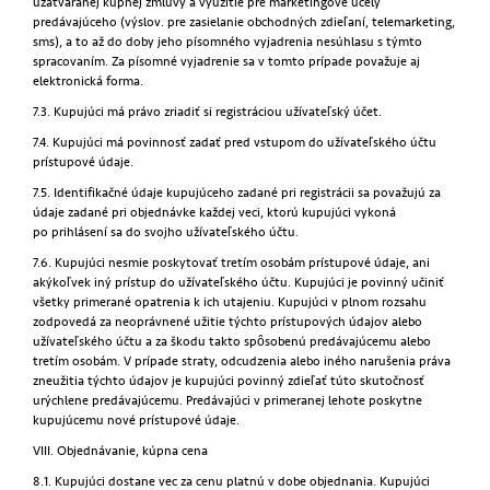
uzatváranej kúpnej zmluvy a využitie pre marketingové účely
predávajúceho (výslov. pre zasielanie obchodných zdieľaní, telemarketing,
sms), a to až do doby jeho písomného vyjadrenia nesúhlasu s týmto
spracovaním. Za písomné vyjadrenie sa v tomto prípade považuje aj
elektronická forma.
7.3. Kupujúci má právo zriadiť si registráciou užívateľský účet.
7.4. Kupujúci má povinnosť zadať pred vstupom do užívateľského účtu
prístupové údaje.
7.5. Identifikačné údaje kupujúceho zadané pri registrácii sa považujú za
údaje zadané pri objednávke každej veci, ktorú kupujúci vykoná
po prihlásení sa do svojho užívateľského účtu.
7.6. Kupujúci nesmie poskytovať tretím osobám prístupové údaje, ani
akýkoľvek iný prístup do užívateľského účtu. Kupujúci je povinný učiniť
všetky primerané opatrenia k ich utajeniu. Kupujúci v plnom rozsahu
zodpovedá za neoprávnené užitie týchto prístupových údajov alebo
užívateľského účtu a za škodu takto spôsobenú predávajúcemu alebo
tretím osobám. V prípade straty, odcudzenia alebo iného narušenia práva
zneužitia týchto údajov je kupujúci povinný zdieľať túto skutočnosť
urýchlene predávajúcemu. Predávajúci v primeranej lehote poskytne
kupujúcemu nové prístupové údaje.
VIII. Objednávanie, kúpna cena
8.1. Kupujúci dostane vec za cenu platnú v dobe objednania. Kupujúci