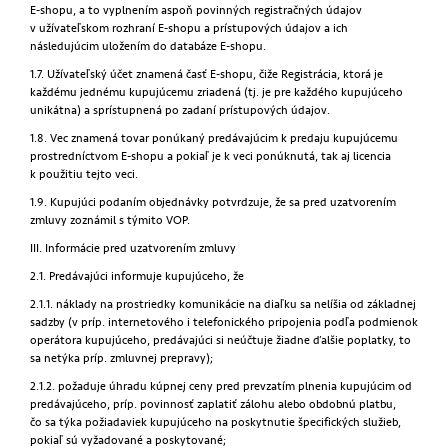
E-shopu, a to vyplnením aspoň povinných registračných údajov
v užívateľskom rozhraní E-shopu a prístupových údajov a ich
následujúcim uložením do databáze E-shopu.
1.7. Užívateľský účet znamená časť E-shopu, čiže Registrácia, ktorá je
každému jednému kupujúcemu zriadená (tj. je pre každého kupujúceho
unikátna) a sprístupnená po zadaní prístupových údajov.
1.8. Vec znamená tovar ponúkaný predávajúcim k predaju kupujúcemu
prostredníctvom E-shopu a pokiaľ je k veci ponúknutá, tak aj licencia
k použitiu tejto veci.
1.9. Kupujúci podaním objednávky potvrdzuje, že sa pred uzatvorením
zmluvy zoznámil s týmito VOP.
III. Informácie pred uzatvorením zmluvy
2.1. Predávajúci informuje kupujúceho, že
2.1.1. náklady na prostriedky komunikácie na diaľku sa nelíšia od základnej
sadzby (v príp. internetového i telefonického pripojenia podľa podmienok
operátora kupujúceho, predávajúci si neúčtuje žiadne ďalšie poplatky, to
sa netýka príp. zmluvnej prepravy);
2.1.2. požaduje úhradu kúpnej ceny pred prevzatím plnenia kupujúcim od
predávajúceho, príp. povinnosť zaplatiť zálohu alebo obdobnú platbu,
čo sa týka požiadaviek kupujúceho na poskytnutie špecifických služieb,
pokiaľ sú vyžadované a poskytované;