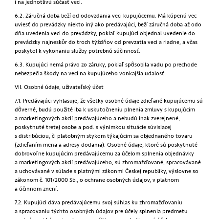
i na jednotlivú súčasť veci.
6.2. Záručná doba beží od odovzdania veci kupujúcemu. Má kúpenú vec
uviesť do prevádzky niekto iný ako predávajúci, beží záručná doba až odo
dňa uvedenia veci do prevádzky, pokiaľ kupujúci objednal uvedenie do
prevádzky najneskôr do troch týždňov od prevzatia veci a riadne, a včas
poskytol k vykonaniu služby potrebnú súčinnosť.
6.3. Kupujúci nemá právo zo záruky, pokiaľ spôsobila vadu po prechode
nebezpečia škody na veci na kupujúceho vonkajšia udalosť.
VII. Osobné údaje, uživateľský účet
7.1. Predávajúci vyhlasuje, že všetky osobné údaje zdieľané kupujúcemu sú
dôverné, budú použité iba k uskutočneniu plnenia zmluvy s kupujúcim
a marketingových akcií predávajúceho a nebudú inak zverejnené,
poskytnuté tretej osobe a pod. s výnimkou situácie súvisiacej
s distribúciou, či platobným stykom týkajúcim sa objednaného tovaru
(zdieľaním mena a adresy dodania). Osobné údaje, ktoré sú poskytnuté
dobrovoľne kupujúcim predávajúcemu za účelom splnenia objednávky
a marketingových akcií predávajúceho, sú zhromažďované, spracovávané
a uchovávané v súlade s platnými zákonmi Českej republiky, výslovne so
zákonom č. 101/2000 Sb., o ochrane osobných údajov, v platnom
a účinnom znení.
7.2. Kupujúci dáva predávajúcemu svoj súhlas ku zhromažďovaniu
a spracovaniu týchto osobných údajov pre účely splnenia predmetu