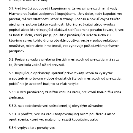
V. Zodpovednosť za vady
5.1. Predávajúci zodpovedá kupujúcemu, že vec pri prevzatí nemá vady.
Hlavne predávajúci zodpovedá kupujúcemu, že v dobe, kedy kupujúci vec
prevzal, má vec vlastnosti, ktoré si strany ujednali a pokiaľ chýba takéto
ujednanie, potom takéto vlastnosti, ktoré predávajúci alebo výrobca
popísal alebo ktoré kupujúci očakával s ohľadom na povahu tovaru, tj.vec
sa hodí k účelu, ktorý pre jej použitie predávajúci uvádza alebo ku
ktorému sa vec tohto druhu obvykle používa, vec je v zodpovedajúcom
množstve, miere alebo hmotnosti, vec vyhovuje požiadavkám právnych
predpisov.
5.2. Prejaví sa vada v priebehu šiestich mesiacoch od prevzatia, má sa za
to, že vec bola vadná už pri prevzatí.
5.3. Kupujúci je oprávnený uplatniť právo z vady, ktorá sa vyskytne
u spotrebného tovaru v dobe dvaciatich štyroch mesiacoch od prevzatia,
pokiaľ nie je uvedené inak; to sa však netýka:
5.3.1. u veci predávanej za nižšiu cenu na vadu, pre ktorú bola nižšia cena
zjednaná;
5.3.2. na opotrebenie veci spôsobenej jej obvyklým užívaním;
5.3.3. u použitej veci na vadu zodpovedajúcej miere používania alebo
opotrebenia, ktorú vec mala pri prevzatí kupujúcim; alebo
5.3.4. vyplýva to z povahy veci.