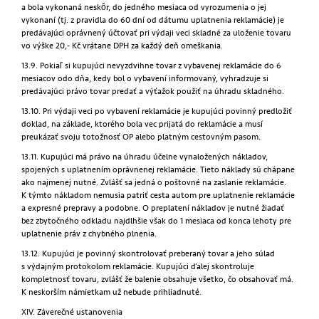
a bola vykonaná neskôr, do jedného mesiaca od vyrozumenia o jej
vykonaní (tj. z pravidla do 60 dní od dátumu uplatnenia reklamácie) je
predávajúci oprávnený účtovať pri výdaji veci skladné za uloženie tovaru
vo výške 20,- Kč vrátane DPH za každý deň omeškania.
13.9. Pokiaľ si kupujúci nevyzdvihne tovar z vybavenej reklamácie do 6
mesiacov odo dňa, kedy bol o vybavení informovaný, vyhradzuje si
predávajúci právo tovar predať a výťažok použiť na úhradu skladného.
13.10. Pri výdaji veci po vybavení reklamácie je kupujúci povinný predložiť
doklad, na základe, ktorého bola vec prijatá do reklamácie a musí
preukázať svoju totožnosť OP alebo platným cestovným pasom.
13.11. Kupujúci má právo na úhradu účelne vynaložených nákladov,
spojených s uplatnením oprávnenej reklamácie. Tieto náklady sú chápane
ako najmenej nutné. Zvlášť sa jedná o poštovné na zaslanie reklamácie.
K týmto nákladom nemusia patriť cesta autom pre uplatnenie reklamácie
a expresné prepravy a podobne. O preplatení nákladov je nutné žiadať
bez zbytočného odkladu najdlhšie však do 1 mesiaca od konca lehoty pre
uplatnenie práv z chybného plnenia.
13.12. Kupujúci je povinný skontrolovať preberaný tovar a jeho súlad
s výdajným protokolom reklamácie. Kupujúci ďalej skontroluje
kompletnosť tovaru, zvlášť že balenie obsahuje všetko, čo obsahovať má.
K neskorším námietkam už nebude prihliadnuté.
XIV. Záverečné ustanovenia