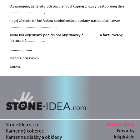
Oznamujem, že týmto odstupujem od kúpnej zmluvy uzatvorenej dňa
……………………………….,
na jej základe mi bol Vašou spoločnosťou dodaný nasledujúci tovar:
……………………………………………
Tovar bol objednaný pod číslom objednávky č. …………… a fakturovaný
faktúrou č. ………………
……………………
Meno a priezvisko
Adresa
Stone Idea s.r.o.
Akcie a zľavy
Novinky
Kamenný koberec
Inšpirácie
Kamenné dlažby a obklady