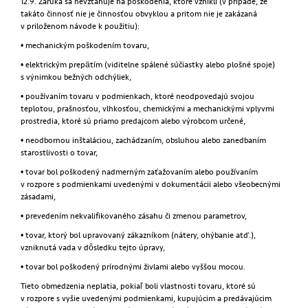
12.9. Záruka sa nevzťahuje na poškodenia, ktoré vznikli (v prípade, že
takáto činnosť nie je činnosťou obvyklou a pritom nie je zakázaná
v priloženom návode k použitiu):
• mechanickým poškodením tovaru,
• elektrickým prepätím (viditelne spálené súčiastky alebo plošné spoje)
s výnimkou bežných odchýliek,
• používaním tovaru v podmienkach, ktoré neodpovedajú svojou
teplotou, prašnosťou, vlhkosťou, chemickými a mechanickými vplyvmi
prostredia, ktoré sú priamo predajcom alebo výrobcom určené,
• neodbornou inštaláciou, zachádzaním, obsluhou alebo zanedbaním
starostlivosti o tovar,
• tovar bol poškodený nadmerným zaťažovaním alebo používaním
v rozpore s podmienkami uvedenými v dokumentácii alebo všeobecnými
zásadami,
• prevedením nekvalifikovaného zásahu či zmenou parametrov,
• tovar, ktorý bol upravovaný zákazníkom (nátery, ohýbanie atď.),
vzniknutá vada v dôsledku tejto úpravy,
• tovar bol poškodený prírodnými živlami alebo vyššou mocou.
Tieto obmedzenia neplatia, pokiaľ boli vlastnosti tovaru, ktoré sú
v rozpore s vyšie uvedenými podmienkami, kupujúcim a predávajúcim