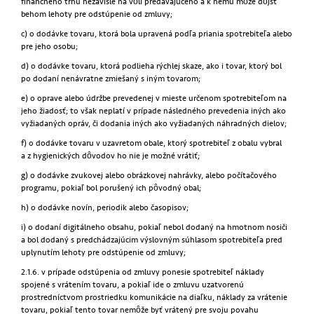
finančného trhu nezávisle na vôli predávajúceho a k nemu môže dôjsť
behom lehoty pre odstúpenie od zmluvy;
c) o dodávke tovaru, ktorá bola upravená podľa priania spotrebiteľa alebo
pre jeho osobu;
d) o dodávke tovaru, ktorá podlieha rýchlej skaze, ako i tovar, ktorý bol
po dodaní nenávratne zmiešaný s iným tovarom;
e) o oprave alebo údržbe prevedenej v mieste určenom spotrebiteľom na
jeho žiadosť; to však neplatí v prípade následného prevedenia iných ako
vyžiadaných opráv, či dodania iných ako vyžiadaných náhradných dielov;
f) o dodávke tovaru v uzavretom obale, ktorý spotrebiteľ z obalu vybral
a z hygienických dôvodov ho nie je možné vrátiť;
g) o dodávke zvukovej alebo obrázkovej nahrávky, alebo počítačového
programu, pokiaľ bol porušený ich pôvodný obal;
h) o dodávke novín, periodik alebo časopisov;
i) o dodaní digitálneho obsahu, pokiaľ nebol dodaný na hmotnom nosiči
a bol dodaný s predchádzajúcim výslovným súhlasom spotrebiteľa pred
uplynutím lehoty pre odstúpenie od zmluvy;
2.1.6. v prípade odstúpenia od zmluvy ponesie spotrebiteľ náklady
spojené s vrátením tovaru, a pokiaľ ide o zmluvu uzatvorenú
prostredníctvom prostriedku komunikácie na diaľku, náklady za vrátenie
tovaru, pokiaľ tento tovar nemôže byť vrátený pre svoju povahu