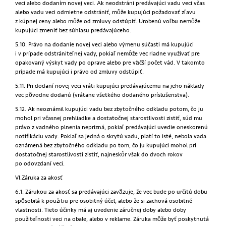
veci alebo dodaním novej veci. Ak neodstráni predávajúci vadu veci včas
alebo vadu veci odmietne odstrániť, môže kupujúci požadovať zľavu
z kúpnej ceny alebo môže od zmluvy odstúpiť. Urobenú voľbu nemôže
kupujúci zmeniť bez súhlasu predávajúceho.
5.10. Právo na dodanie novej veci alebo výmenu súčasti má kupujúci
i v prípade odstrániteľnej vady, pokiaľ nemôže vec riadne využívať pre
opakovaný výskyt vady po oprave alebo pre väčší počet vád. V takomto
prípade má kupujúci i právo od zmluvy odstúpiť.
5.11. Pri dodaní novej veci vráti kupujúci predávajúcemu na jeho náklady
vec pôvodne dodanú (vrátane všetkého dodaného príslušenstva).
5.12. Ak neoznámil kupujúci vadu bez zbytočného odkladu potom, čo ju
mohol pri včasnej prehliadke a dostatočnej starostlivosti zistiť, súd mu
právo z vadného plnenia neprizná, pokiaľ predávajúci uvedie oneskorenú
notifikáciu vady. Pokiaľ sa jedná o skrytú vadu, platí to isté, nebola vada
oznámená bez zbytočného odkladu po tom, čo ju kupujúci mohol pri
dostatočnej starostlivosti zistiť, najneskôr však do dvoch rokov
po odovzdaní veci.
VI.Záruka za akosť
6.1. Zárukou za akosť sa predávajúci zaväzuje, že vec bude po určitú dobu
spôsobilá k použitiu pre osobitný účel, alebo že si zachová osobitné
vlastnosti. Tieto účinky má aj uvedenie záručnej doby alebo doby
použiteľnosti veci na obale, alebo v reklame. Záruka môže byť poskytnutá