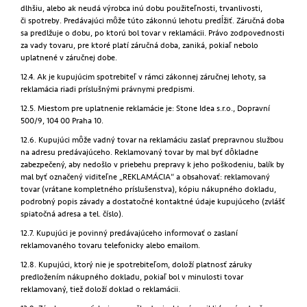
dlhšiu, alebo ak neudá výrobca inú dobu použiteľnosti, trvanlivosti,
či spotreby. Predávajúci môže túto zákonnú lehotu predĺžiť. Záručná doba
sa predlžuje o dobu, po ktorú bol tovar v reklamácii. Právo zodpovednosti
za vady tovaru, pre ktoré platí záručná doba, zaniká, pokiaľ nebolo
uplatnené v záručnej dobe.
12.4. Ak je kupujúcim spotrebiteľ v rámci zákonnej záručnej lehoty, sa
reklamácia riadi príslušnými právnymi predpismi.
12.5. Miestom pre uplatnenie reklamácie je: Stone Idea s.r.o., Dopravní
500/9, 104 00 Praha 10.
12.6. Kupujúci môže vadný tovar na reklamáciu zaslať prepravnou službou
na adresu predávajúceho. Reklamovaný tovar by mal byť dôkladne
zabezpečený, aby nedošlo v priebehu prepravy k jeho poškodeniu, balík by
mal byť označený viditeľne „REKLAMÁCIA“ a obsahovať: reklamovaný
tovar (vrátane kompletného príslušenstva), kópiu nákupného dokladu,
podrobný popis závady a dostatočné kontaktné údaje kupujúceho (zvlášť
spiatočná adresa a tel. číslo).
12.7. Kupujúci je povinný predávajúceho informovať o zaslaní
reklamovaného tovaru telefonicky alebo emailom.
12.8. Kupujúci, ktorý nie je spotrebiteľom, doloží platnosť záruky
predložením nákupného dokladu, pokiaľ bol v minulosti tovar
reklamovaný, tiež doloží doklad o reklamácii.