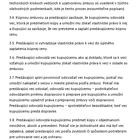
technických krokoch vedúcich k uzatvoreniu zmluvy sú uvedené v týchto
obchodných podmienkach, kde je tento proces zrozumiteľne popísaný.
3.4. Kúpnou zmluvou sa predávajúci zaväzuje, že kupujúcemu odovzdá
vec, ktorá je predmetom kúpy a umožní mu získať vlastnícke právo k nej
a Kupujúci sa zaväzuje, že vec prevezme a zaplatí predávajúcemu kúpnu
cenu.
3.5. Predávajúci si vyhradzuje vlastnícke právo k veci do úplného
zaplatenia kúpnej ceny.
3.6. Predávajúci odovzdá vec kupujúcemu ako aj doklady, ktoré sa k veci
vzťahujú a umožní kupujúcemu získať vlastnícke práva k veci v súlade so
zmluvou.
3.7. Predávajúci splní povinnosť odovzdať vec kupujúcemu, pokiaľ mu
umožní nakladať s vecou v mieste plnenia podľa zmluvy. Pokiaľ má
predávajúci vec odoslať, odovzdá vec kupujúcemu – podnikateľovi
odovzdaním prvému dopravcovi k preprave pre kupujúceho a umožní
kupujúcemu uplatniť práva z prepravnej zmluvy voči dopravcovi.
Predávajúci odovzdá kupujúcemu – spotrebiteľovi bezodkladne, keď vec
kupujúcemu predá dopravke.
3.8. Predávajúci odovzdá kupujúcemu predmet kúpy v objednanom
množstve, akosti a prevedení. Pokiaľ nie je dohodnuté ako má byť vec
zabalená, zabalí predávajúci vec podľa zvyklostí či spôsobom potrebným
pre uchovanie veci a jej ochranu.