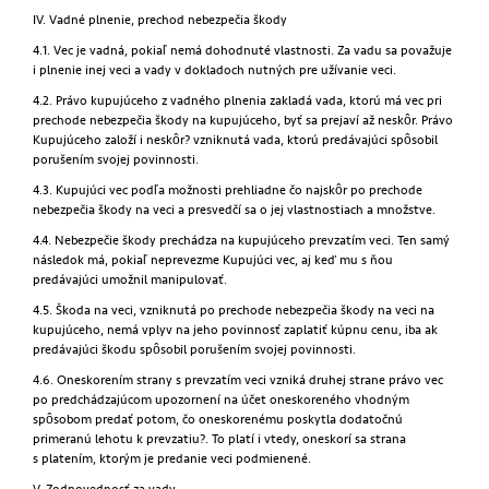
IV. Vadné plnenie, prechod nebezpečia škody
4.1. Vec je vadná, pokiaľ nemá dohodnuté vlastnosti. Za vadu sa považuje
i plnenie inej veci a vady v dokladoch nutných pre užívanie veci.
4.2. Právo kupujúceho z vadného plnenia zakladá vada, ktorú má vec pri
prechode nebezpečia škody na kupujúceho, byť sa prejaví až neskôr. Právo
Kupujúceho založí i neskôr? vzniknutá vada, ktorú predávajúci spôsobil
porušením svojej povinnosti.
4.3. Kupujúci vec podľa možnosti prehliadne čo najskôr po prechode
nebezpečia škody na veci a presvedčí sa o jej vlastnostiach a množstve.
4.4. Nebezpečie škody prechádza na kupujúceho prevzatím veci. Ten samý
následok má, pokiaľ neprevezme Kupujúci vec, aj keď mu s ňou
predávajúci umožnil manipulovať.
4.5. Škoda na veci, vzniknutá po prechode nebezpečia škody na veci na
kupujúceho, nemá vplyv na jeho povinnosť zaplatiť kúpnu cenu, iba ak
predávajúci škodu spôsobil porušením svojej povinnosti.
4.6. Oneskorením strany s prevzatím veci vzniká druhej strane právo vec
po predchádzajúcom upozornení na účet oneskoreného vhodným
spôsobom predať potom, čo oneskorenému poskytla dodatočnú
primeranú lehotu k prevzatiu?. To platí i vtedy, oneskorí sa strana
s platením, ktorým je predanie veci podmienené.