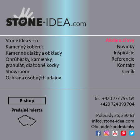
Stone Idea s.r.o.
Akcie a zľavy
Novinky
Kamenný koberec
Inšpirácie
Kamenné dlažby a obklady
Referencie
Ohrúhliaky, kamienky,
granulát, dlažobné kocky
Kontakt
Showroom
Ceník
Ochrana osobných údajov
Tel. +420 777 755 191
E-shop
+420 724 393 704
Predajné miesta
Polerady 25, 250 63
info@stone-idea.com
Obchodné podmienky