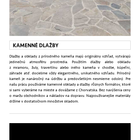
KAMENNÉ DLAŽBY
Dlažby a obklady z prírodného kameňa majú originálny vzhľad, vytvárajú
jedinečnú atmosféru prostredia. Použitím dlažby alebo obkladu
z mramoru, žuly, travertínu alebo iného kameňa v chodbe, kúpeľni,
záhrade atď. docielime vždy elegantného, unikatného vzhľadu. Prírodný
kameň je nanáročný na údržbu a predovšetkým nesmierne odolný. Pre
našu prácu používáme kamenné obklady a dlažby rôznych formátov, ktoré
si sami vyberáme na mieste a dovážame z Chorvatska. Bez navýšenia ceny
o maržu obchodníkov a nákladov na dopravu. Najpoužívanejšie materiály
držíme v dostatočnom množstve skladom.