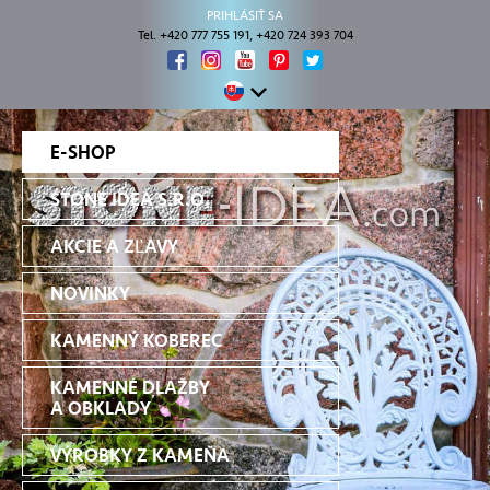
PRIHLÁSIŤ SA
Tel. +420 777 755 191, +420 724 393 704
E-SHOP
STONE IDEA S.R.O.
AKCIE A ZĽAVY
NOVINKY
KAMENNÝ KOBEREC
KAMENNÉ DLAŽBY
A OBKLADY
VÝROBKY Z KAMEŇA