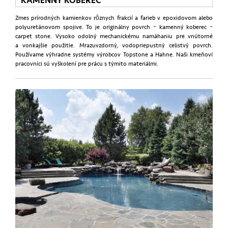
KAMENNÝ KOBEREC
Zmes prírodných kamienkov rôznych frakcií a farieb v epoxidovom alebo
polyuretánovom spojive. To je originálny povrch – kamenný koberec –
carpet stone. Vysoko odolný mechanickému namáhaniu pre vnútorné
a vonkajšie použitie. Mrazuvzdorný, vodopriepustný celistvý povrch.
Používame výhradne systémy výrobcov Topstone a Hahne. Naši kmeňoví
pracovníci sú vyškolení pre prácu s týmito materiálmi.