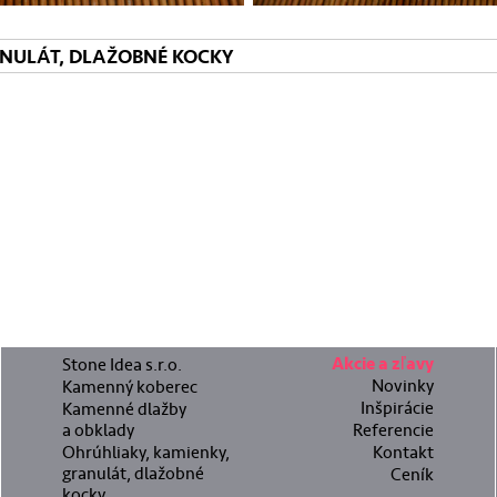
ANULÁT, DLAŽOBNÉ KOCKY
Stone Idea s.r.o.
Akcie a zľavy
Novinky
Kamenný koberec
Inšpirácie
Kamenné dlažby
a obklady
Referencie
Ohrúhliaky, kamienky,
Kontakt
granulát, dlažobné
Ceník
kocky