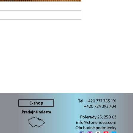
Tel. +420 777 755 191
E-shop
+420 724 393 704
Predajné miesta
Polerady 25, 250 63
info@stone-idea.com
Obchodné podmienky