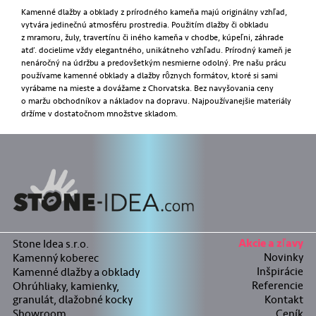
Kamenné dlažby a obklady z prírodného kameňa majú originálny vzhľad,
vytvára jedinečnú atmosféru prostredia. Použitím dlažby či obkladu
z mramoru, žuly, travertínu či iného kameňa v chodbe, kúpeľni, záhrade
atď. docielime vždy elegantného, unikátneho vzhľadu. Prírodný kameň je
nenáročný na údržbu a predovšetkým nesmierne odolný. Pre našu prácu
používame kamenné obklady a dlažby rôznych formátov, ktoré si sami
vyrábame na mieste a dovážame z Chorvatska. Bez navyšovania ceny
o maržu obchodníkov a nákladov na dopravu. Najpoužívanejšie materiály
držíme v dostatočnom množstve skladom.
Stone Idea s.r.o.
Akcie a zľavy
Novinky
Kamenný koberec
Inšpirácie
Kamenné dlažby a obklady
Referencie
Ohrúhliaky, kamienky,
granulát, dlažobné kocky
Kontakt
Showroom
Ceník