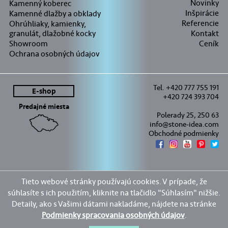
Novinky
Kamenný koberec
Inšpirácie
Kamenné dlažby a obklady
Referencie
Ohrúhliaky, kamienky,
granulát, dlažobné kocky
Kontakt
Showroom
Ceník
Ochrana osobných údajov
Tel. +420 777 755 191
E-shop
+420 724 393 704
Predajné miesta
Polerady 25, 250 63
info@stone-idea.com
Obchodné podmienky
Tieto webové stránky používajú cookies. V prípade, že
súhlasíte s ich použitím, kliknite na tlačidlo "Súhlasím" nižšie.
Detaily, ako s Vašimi dátami nakladáme, nájdete na stránke
Podmienky spracovania osobných údajov
.