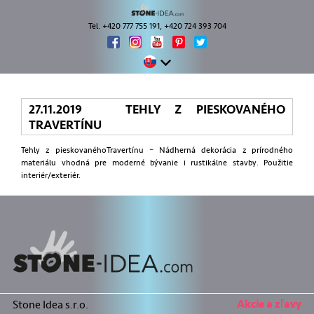
Tel. +420 777 755 191, +420 724 393 704
27.11.2019 TEHLY Z PIESKOVANÉHO
TRAVERTÍNU
Tehly z pieskovanéhoTravertínu – Nádherná dekorácia z prírodného
materiálu vhodná pre moderné bývanie i rustikálne stavby. Použitie
interiér/exteriér.
Stone Idea s.r.o.
Akcie a zľavy