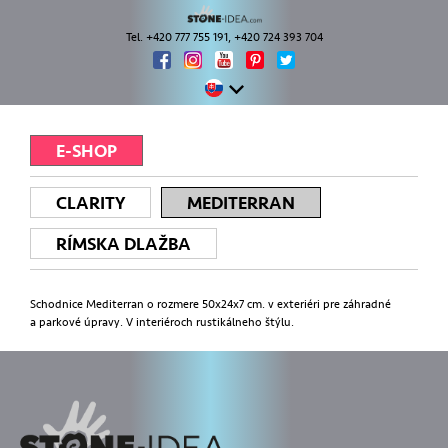
Tel. +420 777 755 191, +420 724 393 704
E-SHOP
CLARITY
MEDITERRAN
RÍMSKA DLAŽBA
Schodnice Mediterran o rozmere 50x24x7 cm. v exteriéri pre záhradné
a parkové úpravy. V interiéroch rustikálneho štýlu.