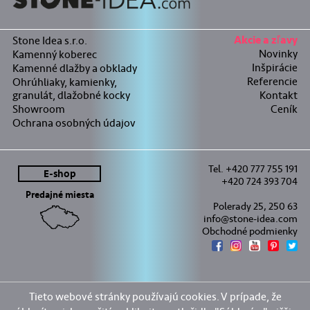
Stone Idea s.r.o.
Akcie a zľavy
Novinky
Kamenný koberec
Inšpirácie
Kamenné dlažby a obklady
Referencie
Ohrúhliaky, kamienky,
granulát, dlažobné kocky
Kontakt
Showroom
Ceník
Ochrana osobných údajov
Tel. +420 777 755 191
E-shop
+420 724 393 704
Predajné miesta
Polerady 25, 250 63
info@stone-idea.com
Obchodné podmienky
Tieto webové stránky používajú cookies. V prípade, že