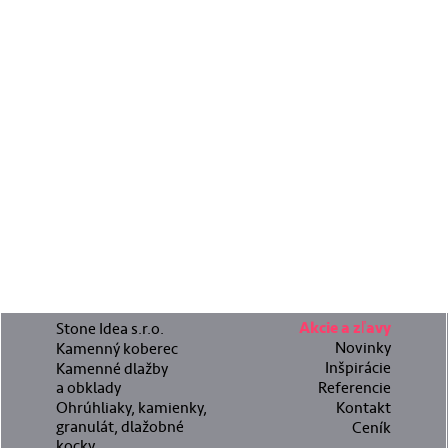
Stone Idea s.r.o.
Akcie a zľavy
Novinky
Kamenný koberec
Inšpirácie
Kamenné dlažby
a obklady
Referencie
Ohrúhliaky, kamienky,
Kontakt
granulát, dlažobné
Ceník
kocky