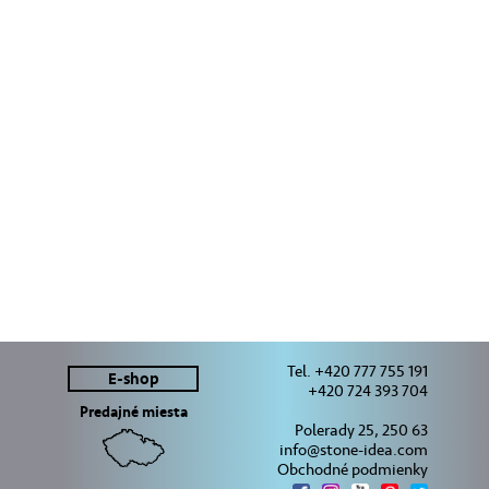
Tel. +420 777 755 191
E-shop
+420 724 393 704
Predajné miesta
Polerady 25, 250 63
info@stone-idea.com
Obchodné podmienky