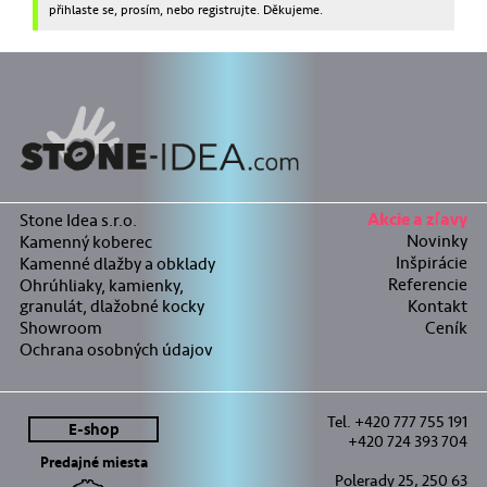
přihlaste se, prosím, nebo registrujte. Děkujeme.
Stone Idea s.r.o.
Akcie a zľavy
Novinky
Kamenný koberec
Inšpirácie
Kamenné dlažby a obklady
Referencie
Ohrúhliaky, kamienky,
granulát, dlažobné kocky
Kontakt
Showroom
Ceník
Ochrana osobných údajov
Tel. +420 777 755 191
E-shop
+420 724 393 704
Predajné miesta
Polerady 25, 250 63