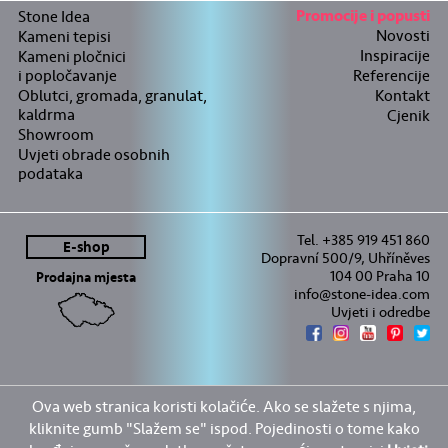
Stone Idea
Promocije i popusti
Novosti
Kameni tepisi
Inspiracije
Kameni pločnici
i popločavanje
Referencije
Oblutci, gromada, granulat,
Kontakt
kaldrma
Cjenik
Showroom
Uvjeti obrade osobnih
podataka
Tel. +385 919 451 860
E-shop
Dopravní 500/9, Uhříněves
104 00 Praha 10
Prodajna mjesta
info@stone-idea.com
Uvjeti i odredbe
Ova web stranica koristi kolačiće. Ako se slažete s njima,
kliknite gumb "Slažem se" ispod. Pojedinosti o tome kako