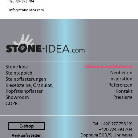
Tel. 724 393 704
info@stone-idea.com
Stone Idea
Aktionen und Rabatte
Neuheiten
Steinteppich
Inspiration
Steinpflasterungen
Referenzen
Kieselsteine, Granulat,
Kopfsteinpflaster
Kontakt
Showroom
Preisliste
GDPR
Tel. +420 777 755 191
E-shop
+420 724 393 704
Dopravni 500/9, Uhrineves
Verkaufsstellen