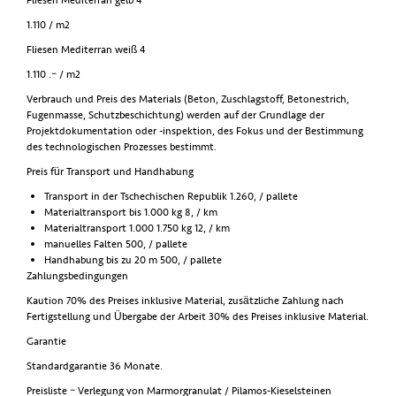
Fliesen Mediterran gelb 4
1.110 / m2
Fliesen Mediterran weiß 4
1.110 .– / m2
Verbrauch und Preis des Materials (Beton, Zuschlagstoff, Betonestrich,
Fugenmasse, Schutzbeschichtung) werden auf der Grundlage der
Projektdokumentation oder -inspektion, des Fokus und der Bestimmung
des technologischen Prozesses bestimmt.
Preis für Transport und Handhabung
Transport in der Tschechischen Republik 1.260, / pallete
Materialtransport bis 1.000 kg 8, / km
Materialtransport 1.000 1.750 kg 12, / km
manuelles Falten 500, / pallete
Handhabung bis zu 20 m 500, / pallete
Zahlungsbedingungen
Kaution 70% des Preises inklusive Material, zusätzliche Zahlung nach
Fertigstellung und Übergabe der Arbeit 30% des Preises inklusive Material.
Garantie
Standardgarantie 36 Monate.
Preisliste – Verlegung von Marmorgranulat / Pilamos-Kieselsteinen