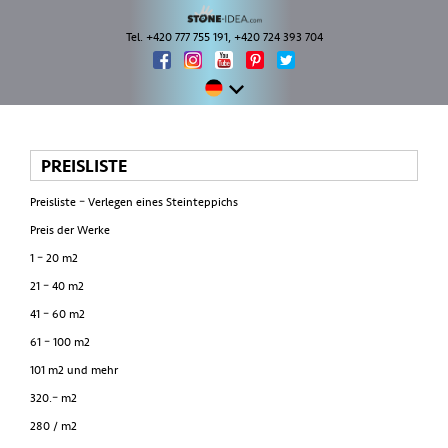
Tel. +420 777 755 191, +420 724 393 704
PREISLISTE
Preisliste – Verlegen eines Steinteppichs
Preis der Werke
1 – 20 m2
21 – 40 m2
41 – 60 m2
61 – 100 m2
101 m2 und mehr
320.– m2
280 / m2