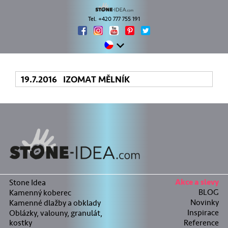
Tel. +420 777 755 191
19.7.2016 IZOMAT MĚLNÍK
Stone Idea
Akce a slevy
BLOG
Kamenný koberec
Novinky
Kamenné dlažby a obklady
Inspirace
Oblázky, valouny, granulát,
kostky
Reference