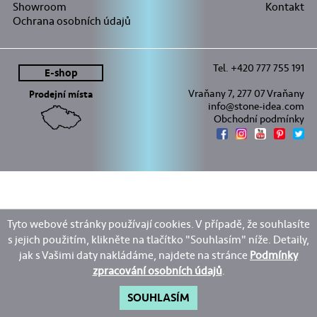
Showroom
Kontakt
Ochrana osobních údajů
Tel. +420 777 755 191
E-shop
Vraňany 7, 277 07 Vraňany
Prodejní místa
info@stone-idea.com
Obchodní podmínky
Tyto webové stránky používají cookies. V případě, že souhlasíte
s jejich použitím, klikněte na tlačítko "Souhlasím" níže. Detaily,
jak s Vašimi daty nakládáme, najdete na stránce
Podmínky
zpracování osobních údajů
.