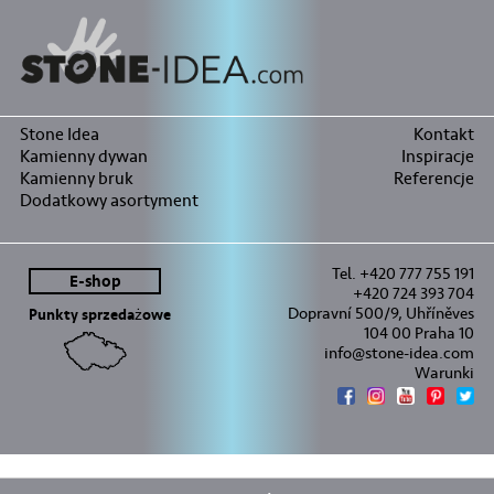
Stone Idea
Kontakt
Kamienny dywan
Inspiracje
Kamienny bruk
Referencje
Dodatkowy asortyment
Tel. +420 777 755 191
E-shop
+420 724 393 704
Dopravní 500/9, Uhříněves
Punkty sprzedażowe
104 00 Praha 10
info@stone-idea.com
Warunki