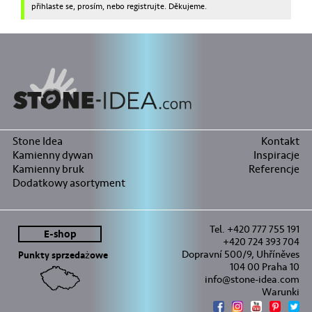
přihlaste se, prosím, nebo registrujte. Děkujeme.
Stone Idea
Kontakt
Kamienny dywan
Inspiracje
Kamienny bruk
Referencje
Dodatkowy asortyment
Tel. +420 777 755 191
E-shop
+420 724 393 704
Dopravní 500/9, Uhříněves
Punkty sprzedażowe
104 00 Praha 10
info@stone-idea.com
Warunki