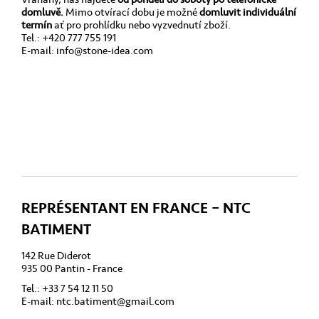
domluvě.
Mimo otvírací dobu je možné
domluvit individuální
termín
ať pro prohlídku nebo vyzvednutí zboží.
Tel.: +420 777 755 191
E-mail:
info@stone-idea.com
REPRÉSENTANT EN FRANCE – NTC
BATIMENT
142 Rue Diderot
935 00 Pantin - France
Tel.: +33 7 54 12 11 50
E-mail:
ntc.batiment@gmail.com