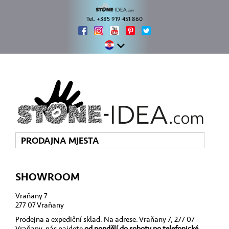
Tel. +385 919 451 860
PRODAJNA MJESTA
SHOWROOM
Vraňany 7
277 07 Vraňany
Prodejna a expediční sklad. Na adrese: Vraňany 7, 277 07
Vraňany, nás najdete
od pondělí do soboty po telefonické