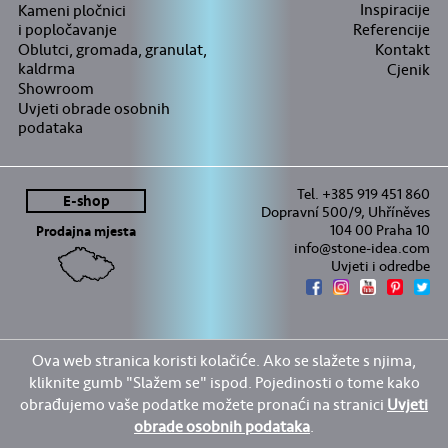
Inspiracije
Kameni pločnici
i popločavanje
Referencije
Oblutci, gromada, granulat,
Kontakt
kaldrma
Cjenik
Showroom
Uvjeti obrade osobnih
podataka
Tel. +385 919 451 860
E-shop
Dopravní 500/9, Uhříněves
104 00 Praha 10
Prodajna mjesta
info@stone-idea.com
Uvjeti i odredbe
Ova web stranica koristi kolačiće. Ako se slažete s njima,
kliknite gumb "Slažem se" ispod. Pojedinosti o tome kako
obrađujemo vaše podatke možete pronaći na stranici
Uvjeti
obrade osobnih podataka
.