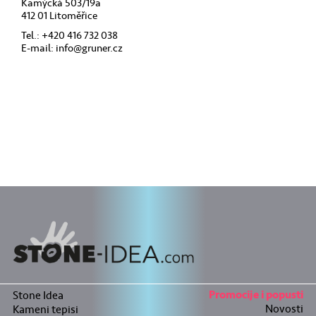
Kamýcká 503/19a
412 01 Litoměřice
Tel.: +420 416 732 038
E-mail:
info@gruner.cz
Stone Idea
Promocije i popusti
Novosti
Kameni tepisi