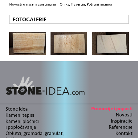
Novosti u našem asortimanu – Oniks, Travertin, Polirani mramor
FOTOGALERIE
Stone Idea
Promocije i popusti
Novosti
Kameni tepisi
Inspiracije
Kameni pločnici
i popločavanje
Referencije
Oblutci, gromada, granulat,
Kontakt