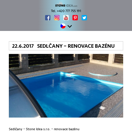
Tel. +420 777 755 191
22.6.2017 SEDLČANY – RENOVACE BAZÉNU
Sedlčany – Stone Idea s.r.o. – renovace bazénu