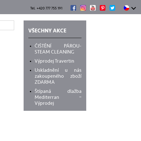
Tel. +420 777 755 191
VŠECHNY AKCE
ČIŠTĚNÍ PÁROU-
STEAM CLEANING
Výprodej Travertin
Uskladnění u nás
zakoupeného zboží
ZDARMA
Štípaná dlažba
Mediterran –
Výprodej