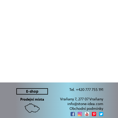
Tel. +420 777 755 191
E-shop
Vraňany 7, 277 07 Vraňany
Prodejní místa
info@stone-idea.com
Obchodní podmínky