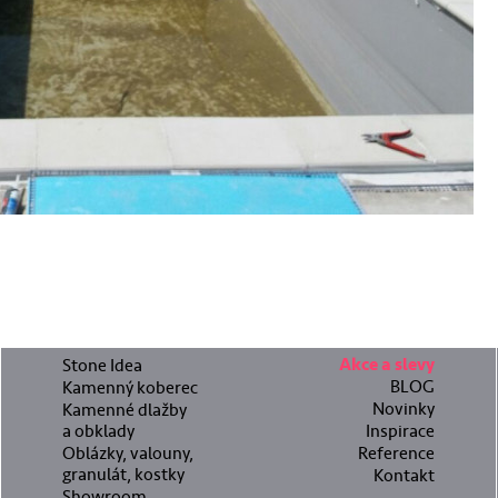
Stone Idea
Akce a slevy
BLOG
Kamenný koberec
Novinky
Kamenné dlažby
a obklady
Inspirace
Oblázky, valouny,
Reference
granulát, kostky
Kontakt
Showroom