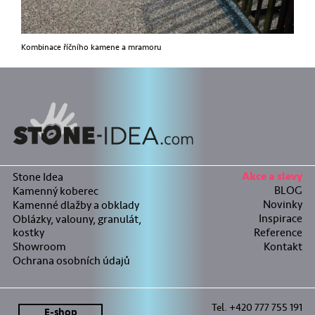
Kombinace říčního kamene a mramoru
Stone Idea
Akce a slevy
BLOG
Kamenný koberec
Novinky
Kamenné dlažby a obklady
Inspirace
Oblázky, valouny, granulát,
kostky
Reference
Showroom
Kontakt
Ochrana osobních údajů
Tel. +420 777 755 191
E-shop