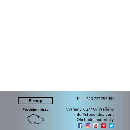
Tel. +420 777 755 191
E-shop
Vraňany 7, 277 07 Vraňany
Prodejní místa
info@stone-idea.com
Obchodní podmínky