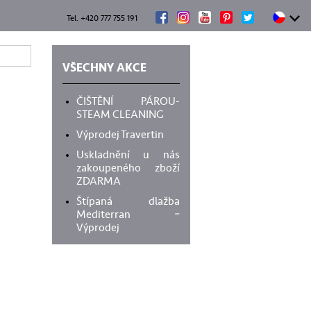
Tel. +420 777 755 191
VŠECHNY AKCE
ČIŠTĚNÍ PÁROU-
STEAM CLEANING
Výprodej Travertin
Uskladnění u nás
zakoupeného zboží
ZDARMA
Štípaná dlažba
Mediterran –
Výprodej