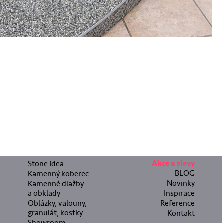
Stone Idea
Akce a slevy
BLOG
Kamenný koberec
Novinky
Kamenné dlažby
a obklady
Inspirace
Oblázky, valouny,
Reference
granulát, kostky
Kontakt
Showroom