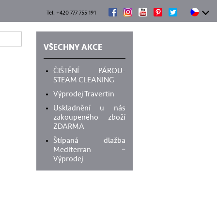
Tel. +420 777 755 191
VŠECHNY AKCE
ČIŠTĚNÍ PÁROU-
STEAM CLEANING
Výprodej Travertin
Uskladnění u nás
zakoupeného zboží
ZDARMA
Štípaná dlažba
Mediterran –
Výprodej