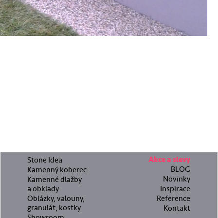
Stone Idea
Akce a slevy
BLOG
Kamenný koberec
Novinky
Kamenné dlažby
a obklady
Inspirace
Oblázky, valouny,
Reference
granulát, kostky
Kontakt
Showroom