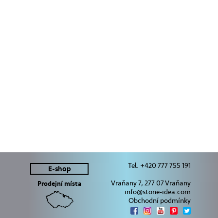
Tel. +420 777 755 191
E-shop
Vraňany 7, 277 07 Vraňany
Prodejní místa
info@stone-idea.com
Obchodní podmínky