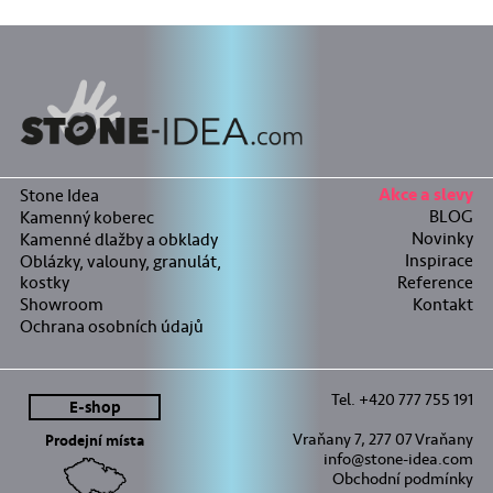
Stone Idea
Akce a slevy
BLOG
Kamenný koberec
Novinky
Kamenné dlažby a obklady
Inspirace
Oblázky, valouny, granulát,
kostky
Reference
Showroom
Kontakt
Ochrana osobních údajů
Tel. +420 777 755 191
E-shop
Vraňany 7, 277 07 Vraňany
Prodejní místa
info@stone-idea.com
Obchodní podmínky