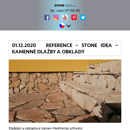
Tel. +420 777 755 191
01.12.2020 REFERENCE – STONE IDEA –
KAMENNÉ DLAŽBY A OBKLADY
Dlažební a obkladový kámen Mediterran přírodní