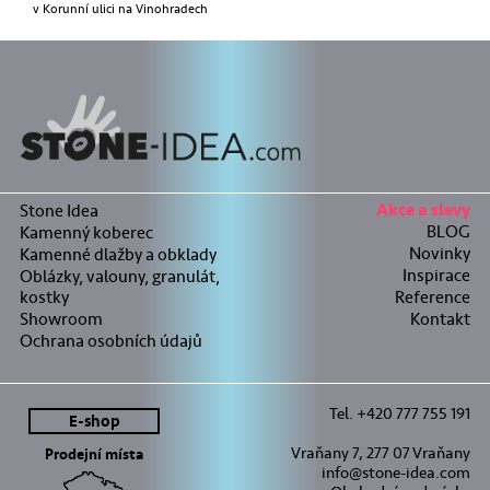
v Korunní ulici na Vinohradech
Stone Idea
Akce a slevy
BLOG
Kamenný koberec
Novinky
Kamenné dlažby a obklady
Inspirace
Oblázky, valouny, granulát,
kostky
Reference
Showroom
Kontakt
Ochrana osobních údajů
Tel. +420 777 755 191
E-shop
Vraňany 7, 277 07 Vraňany
Prodejní místa
info@stone-idea.com