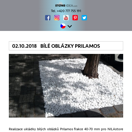
Tel. +420 777 755 191
02.10.2018 BÍLÉ OBLÁZKY PRILAMOS
Realizace ukládky bílých oblázků Prilamos frakce 40-70 mm pro NILAstore