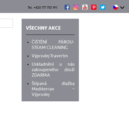
Tel. +420 777 755 191
VŠECHNY AKCE
ČIŠTĚNÍ PÁROU-
STEAM CLEANING
Výprodej Travertin
Uskladnění u nás
zakoupeného zboží
ZDARMA
Štípaná dlažba
Mediterran –
Výprodej