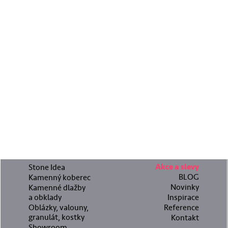
Stone Idea
Akce a slevy
BLOG
Kamenný koberec
Novinky
Kamenné dlažby
a obklady
Inspirace
Oblázky, valouny,
Reference
granulát, kostky
Kontakt
Showroom