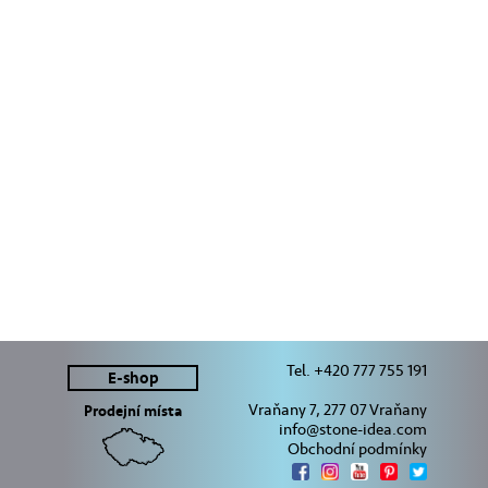
Tel. +420 777 755 191
E-shop
Vraňany 7, 277 07 Vraňany
Prodejní místa
info@stone-idea.com
Obchodní podmínky