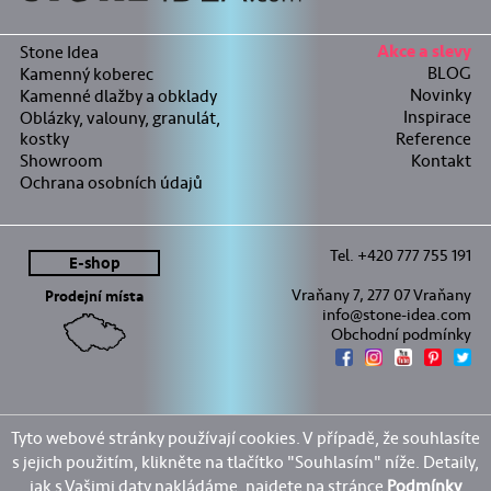
Stone Idea
Akce a slevy
BLOG
Kamenný koberec
Novinky
Kamenné dlažby a obklady
Inspirace
Oblázky, valouny, granulát,
kostky
Reference
Showroom
Kontakt
Ochrana osobních údajů
Tel. +420 777 755 191
E-shop
Vraňany 7, 277 07 Vraňany
Prodejní místa
info@stone-idea.com
Obchodní podmínky
Tyto webové stránky používají cookies. V případě, že souhlasíte
s jejich použitím, klikněte na tlačítko "Souhlasím" níže. Detaily,
jak s Vašimi daty nakládáme, najdete na stránce
Podmínky