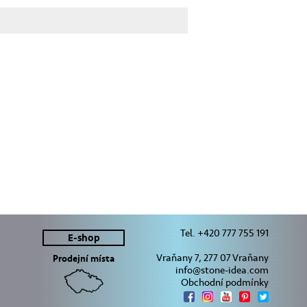
Tel. +420 777 755 191
E-shop
Vraňany 7, 277 07 Vraňany
Prodejní místa
info@stone-idea.com
Obchodní podmínky