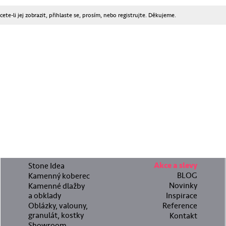
te-li jej zobrazit, přihlaste se, prosím, nebo registrujte. Děkujeme.
Stone Idea
Akce a slevy
BLOG
Kamenný koberec
Novinky
Kamenné dlažby
a obklady
Inspirace
Oblázky, valouny,
Reference
granulát, kostky
Kontakt
Showroom