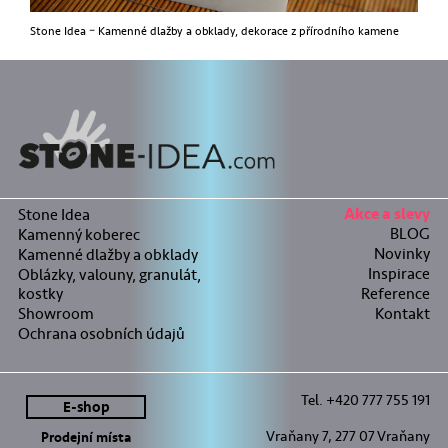
Stone Idea – Kamenné dlažby a obklady, dekorace z přírodního kamene
Stone Idea
Akce a slevy
BLOG
Kamenný koberec
Novinky
Kamenné dlažby a obklady
Inspirace
Oblázky, valouny, granulát,
kostky
Reference
Showroom
Kontakt
Ochrana osobních údajů
Tel. +420 777 755 191
E-shop
Vraňany 7, 277 07 Vraňany
Prodejní místa