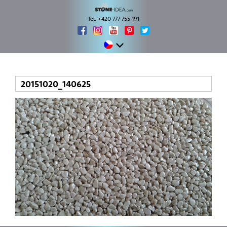
Tel. +420 777 755 191
20151020_140625