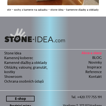
stir – sochy z kamene na zakazku – stone idea – kamenne dlazby a obklady
Stone Idea
Akce a slevy
BLOG
Kamenný koberec
Novinky
Kamenné dlažby a obklady
Inspirace
Oblázky, valouny, granulát,
kostky
Reference
Showroom
Kontakt
Ochrana osobních údajů
Tel. +420 777 755 191
E-shop
Vraňany 7, 277 07 Vraňany
Prodejní místa