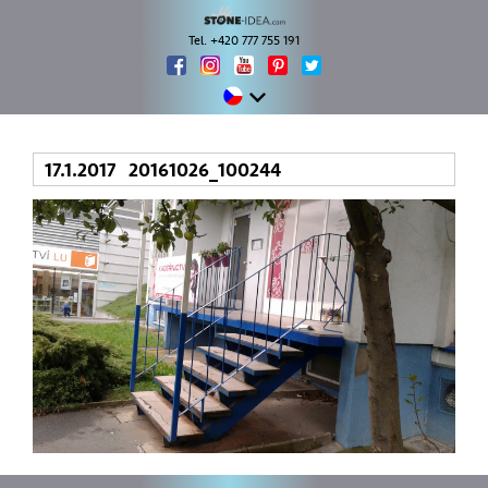
Tel. +420 777 755 191
17.1.2017 20161026_100244