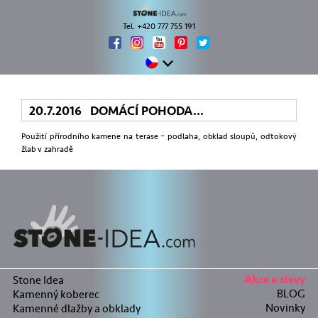
Tel. +420 777 755 191
20.7.2016 DOMÁCÍ POHODA…
Použití přírodního kamene na terase – podlaha, obklad sloupů, odtokový
žlab v zahradě
Stone Idea
Akce a slevy
BLOG
Kamenný koberec
Novinky
Kamenné dlažby a obklady