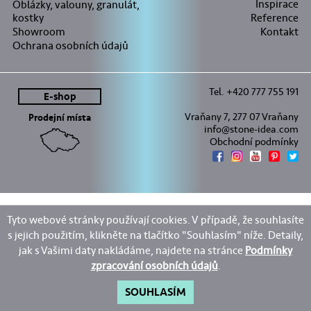
Inspirace
Oblázky, valouny, granulát,
kostky
Reference
Showroom
Kontakt
Ochrana osobních údajů
Tel. +420 777 755 191
E-shop
Vraňany 7, 277 07 Vraňany
Prodejní místa
info@stone-idea.com
Obchodní podmínky
Tyto webové stránky používají cookies. V případě, že souhlasíte
s jejich použitím, klikněte na tlačítko "Souhlasím" níže. Detaily,
jak s Vašimi daty nakládáme, najdete na stránce
Podmínky
zpracování osobních údajů
.