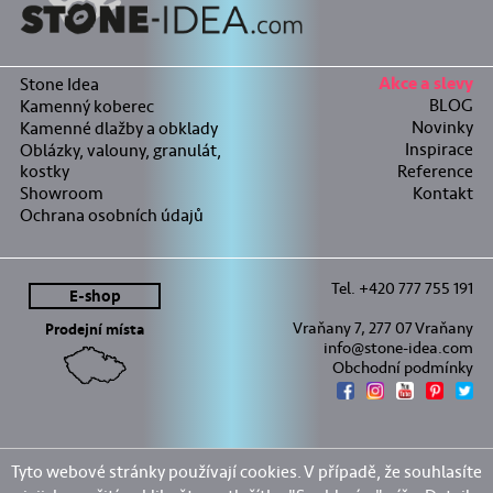
Stone Idea
Akce a slevy
BLOG
Kamenný koberec
Novinky
Kamenné dlažby a obklady
Inspirace
Oblázky, valouny, granulát,
kostky
Reference
Showroom
Kontakt
Ochrana osobních údajů
Tel. +420 777 755 191
E-shop
Vraňany 7, 277 07 Vraňany
Prodejní místa
info@stone-idea.com
Obchodní podmínky
Tyto webové stránky používají cookies. V případě, že souhlasíte