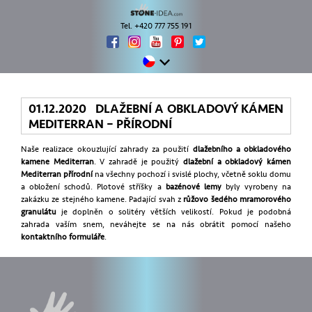
Tel. +420 777 755 191
01.12.2020 DLAŽEBNÍ A OBKLADOVÝ KÁMEN
MEDITERRAN – PŘÍRODNÍ
Naše realizace okouzlující zahrady za použití
dlažebního a obkladového
kamene Mediterran
. V zahradě je použitý
dlažební a obkladový kámen
Mediterran přírodní
na všechny pochozí i svislé plochy, včetně soklu domu
a obložení schodů. Plotové stříšky a
bazénové lemy
byly vyrobeny na
zakázku ze stejného kamene. Padající svah z
růžovo šedého mramorového
granulátu
je doplněn o solitéry větších velikostí. Pokud je podobná
zahrada vaším snem, neváhejte se na nás obrátit pomocí našeho
kontaktního formuláře
.