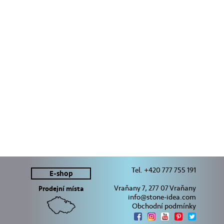
Tel. +420 777 755 191
E-shop
Vraňany 7, 277 07 Vraňany
Prodejní místa
info@stone-idea.com
Obchodní podmínky