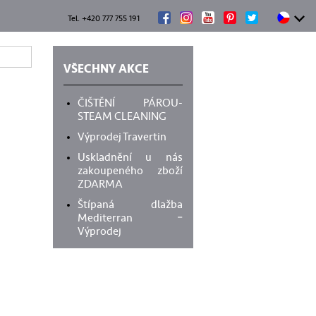
Tel. +420 777 755 191
VŠECHNY AKCE
ČIŠTĚNÍ PÁROU-
STEAM CLEANING
Výprodej Travertin
Uskladnění u nás
zakoupeného zboží
ZDARMA
Štípaná dlažba
Mediterran –
Výprodej