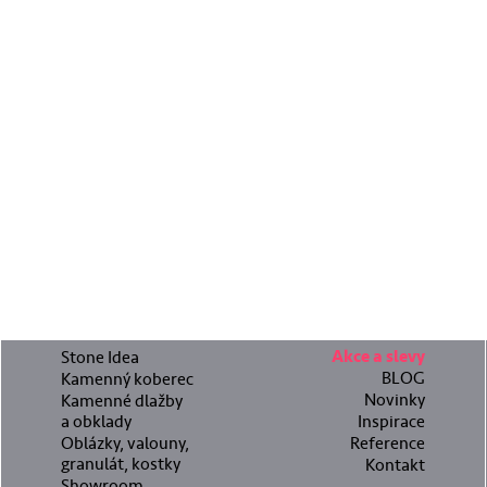
Stone Idea
Akce a slevy
BLOG
Kamenný koberec
Novinky
Kamenné dlažby
a obklady
Inspirace
Oblázky, valouny,
Reference
granulát, kostky
Kontakt
Showroom