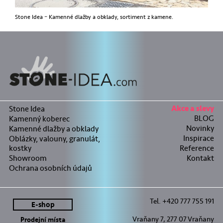
Stone Idea – Kamenné dlažby a obklady, sortiment z kamene.
Stone Idea
Akce a slevy
BLOG
Kamenný koberec
Novinky
Kamenné dlažby a obklady
Inspirace
Oblázky, valouny, granulát,
kostky
Reference
Showroom
Kontakt
Ochrana osobních údajů
Tel. +420 777 755 191
E-shop
Vraňany 7, 277 07 Vraňany
Prodejní místa